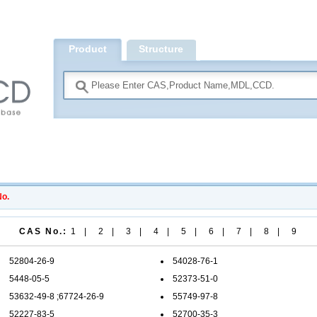
Product
Structure
Search
o.
CAS No.:
1
|
2
|
3
|
4
|
5
|
6
|
7
|
8
|
9
52804-26-9
54028-76-1
5448-05-5
52373-51-0
53632-49-8
;
67724-26-9
55749-97-8
52227-83-5
52700-35-3