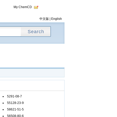
My ChemCD
中文版
|
English
5291-08-7
55128-23-9
58621-51-5
56508-80-6