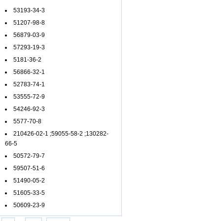
53193-34-3
51207-98-8
56879-03-9
57293-19-3
5181-36-2
56866-32-1
52783-74-1
53555-72-9
54246-92-3
5577-70-8
210426-02-1
;
59055-58-2
;
130282-
66-5
50572-79-7
59507-51-6
51490-05-2
51605-33-5
50609-23-9