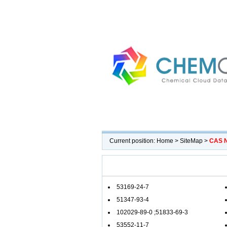
Current position:
Home
>
SiteMap
>
CAS N
53169-24-7
51347-93-4
102029-89-0
;
51833-69-3
53552-11-7