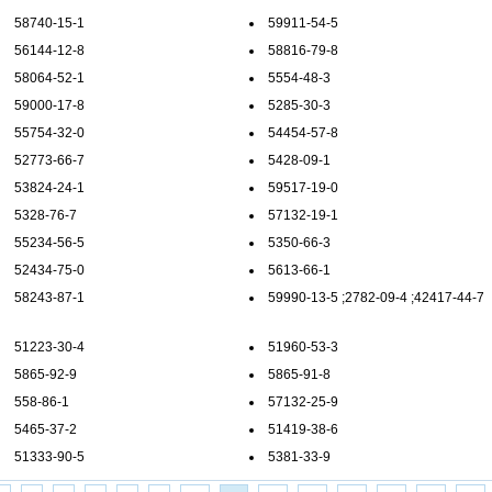
58740-15-1
59911-54-5
56144-12-8
58816-79-8
58064-52-1
5554-48-3
59000-17-8
5285-30-3
55754-32-0
54454-57-8
52773-66-7
5428-09-1
53824-24-1
59517-19-0
5328-76-7
57132-19-1
55234-56-5
5350-66-3
52434-75-0
5613-66-1
58243-87-1
59990-13-5
;
2782-09-4
;
42417-44-7
51223-30-4
51960-53-3
5865-92-9
5865-91-8
558-86-1
57132-25-9
5465-37-2
51419-38-6
51333-90-5
5381-33-9