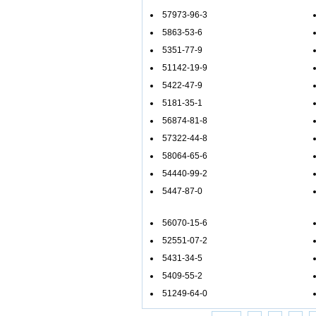
57973-96-3
5863-53-6
5351-77-9
51142-19-9
5422-47-9
5181-35-1
56874-81-8
57322-44-8
58064-65-6
54440-99-2
5447-87-0
56070-15-6
52551-07-2
5431-34-5
5409-55-2
51249-64-0